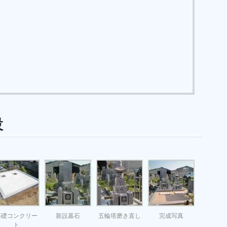
設
基礎コンクリー
新設墓石
五輪塔磨き直し
完成写真
ト