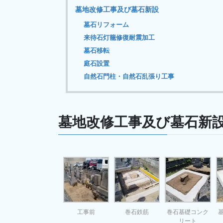
墓地改修工事及び墓石新設
墓石リフォーム
来待石灯籠修復耐震加工
墓石移転
庭石設置
自然石門柱・自然石乱張り工事
墓地改修工事及び墓石新
工事前
巻石鉄筋
巻石基礎コンク
リート