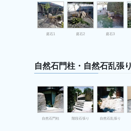
庭石1
庭石2
庭石3
自然石門柱・自然石乱張
自然石門柱
階段石張り
自然石乱張り