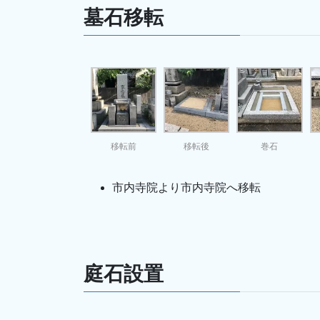
墓石移転
移転前
移転後
巻石
市内寺院より市内寺院へ移転
庭石設置