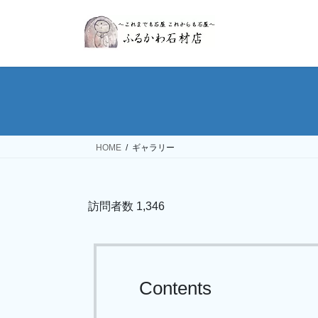
コ
ナ
ン
ビ
テ
ゲ
ン
ー
ツ
シ
へ
ョ
ス
ン
キ
に
ッ
移
HOME
ギャラリー
プ
動
訪問者数
1,346
Contents