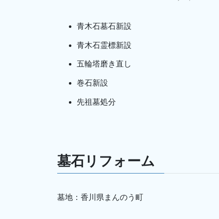
青木石墓石新設
青木石霊標新設
五輪塔磨き直し
巻石新設
先祖墓処分
墓石リフォーム
墓地：香川県まんのう町