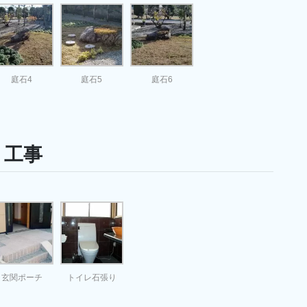
庭石4
庭石5
庭石6
り工事
玄関ポーチ
トイレ石張り