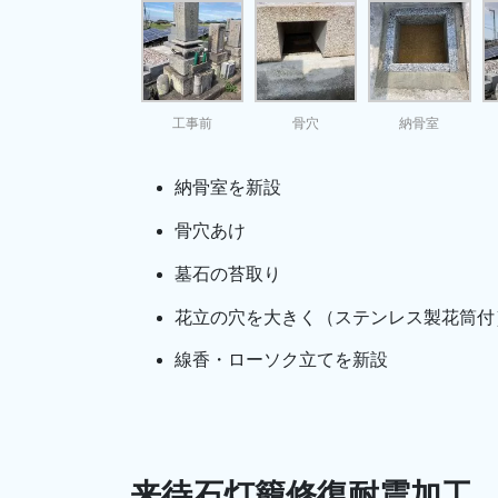
工事前
骨穴
納骨室
納骨室を新設
骨穴あけ
墓石の苔取り
花立の穴を大きく（ステンレス製花筒付
線香・ローソク立てを新設
来待石灯籠修復耐震加工